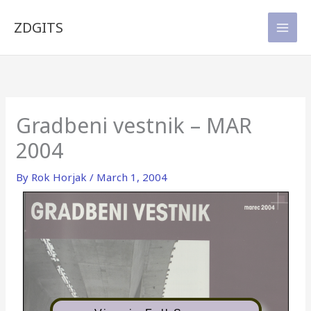
Skip
to
ZDGITS
content
Gradbeni vestnik – MAR
2004
By
Rok Horjak
/
March 1, 2004
marec 2004