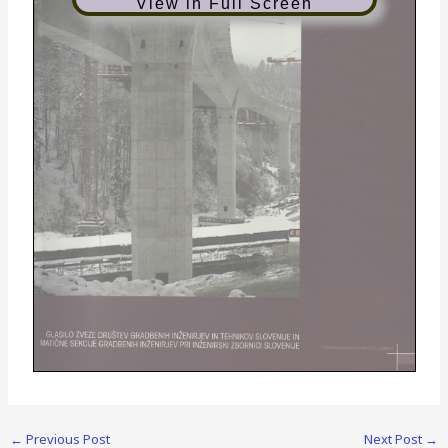
View in Full Screen
GLASILO ZVEZE DRUŠTEV GRADBENIH INŽENIRJEV IN TEHNIKOV SLOVENIJE IN
MATIČNE SEKCIJE GRADBENIH INŽENIRJEV PRI INŽENIRSKI ZBORNICI SLOVENIJE
Poštnina plačana pri pošti 1102 Ljubljana
Gradbeni vestnik
• GLASILO ZVEZE DRUŠTEV GRADBENIH
INŽENIRJEV IN
TEHNIKOV SLOVENIJE in MATIČNE SEKCIJE
GRADBENIH
INŽENIRJEV PRI INŽENIRSKI ZBORNICI
←
Previous Post
Next Post
→
SLOVENIJE
UDK-UDC 05:625; ISSN 0017-2774