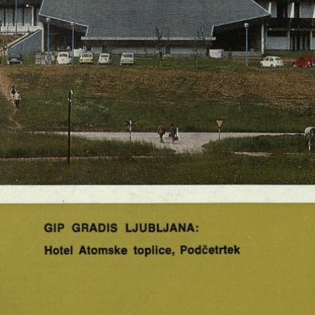
GIP GRADIS LJUBLJANA:
Hotel Atomske toplice, Podčetrtek