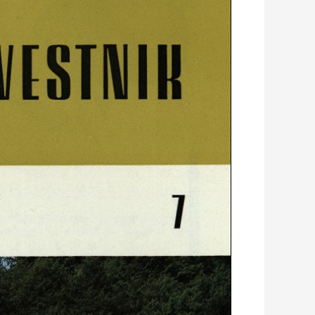
VISTHIK
"1
I