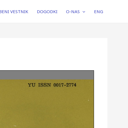
ENI VESTNIK
DOGODKI
O-NAS
ENG
YU ISSN 00X7-2774