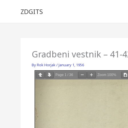
Skip
to
ZDGITS
content
Gradbeni vestnik – 41-
By
Rok Horjak
/
January 1, 1956
Page
1
/
36
Zoom
100%