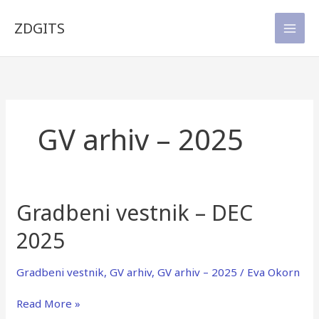
Skip
to
ZDGITS
content
GV arhiv – 2025
Gradbeni vestnik – DEC
Gradbeni
vestnik
2025
–
DEC
2025
Gradbeni vestnik
,
GV arhiv
,
GV arhiv – 2025
/
Eva Okorn
Read More »