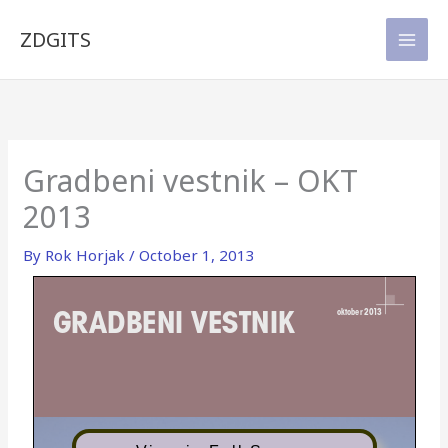
Skip
to
ZDGITS
content
Gradbeni vestnik – OKT
2013
By
Rok Horjak
/
October 1, 2013
GRADBENI VESTNIK
oktober 2013