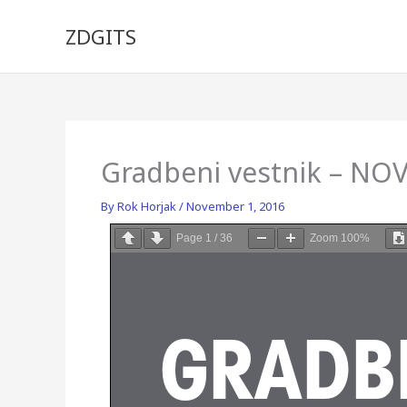
Skip
to
ZDGITS
content
Gradbeni vestnik – NO
By
Rok Horjak
/
November 1, 2016
Page
1
/
36
Zoom
100%
GRADBE