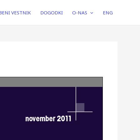
ENI VESTNIK
DOGODKI
O-NAS
ENG
novem
ber
2011