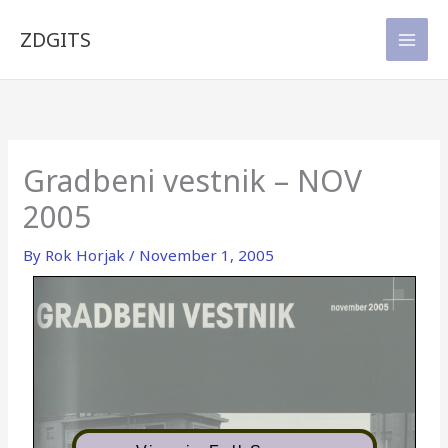
Skip
to
ZDGITS
content
Gradbeni vestnik – NOV
2005
By
Rok Horjak
/
November 1, 2005