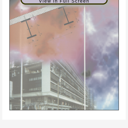
View in Full Screen
Glavni in odgovorni urednik:
N avodila a vto rjem za pripravo
člankov in drugih prispevkov
Prof.dr. Janez
DUHOVNIK
Lektorica: