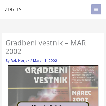
Skip
to
ZDGITS
content
Gradbeni vestnik – MAR
2002
By
Rok Horjak
/
March 1, 2002
GRADBENI
GLASILO ZVEZE DRUŠTEV
GRADBENIH INŽENIRJEV
IN TEHNIKOV SLOVENIJE
IN MATIČNE SEKCIJE
VESTNIK
GRADBENIH INŽENIRJEV
PRI INŽENIRSKI ZBORNICI
SLOVENIJE