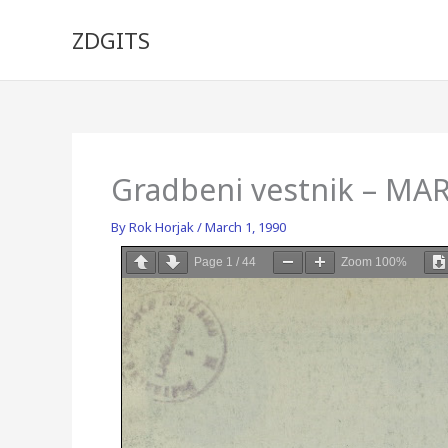
Skip
to
ZDGITS
content
Gradbeni vestnik – MA
By
Rok Horjak
/
March 1, 1990
Page
1
/
44
Zoom
100%