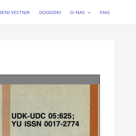
ENI VESTNIK
DOGODKI
O-NAS
ENG
UDK-UDC 05:625;
YU ISSN 0017-2774