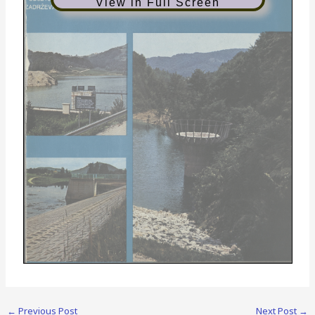
View in Full Screen
Proizvodni asortiment armiranobetonskih valjanih cevi
ca z možnostjo uporabe in graditve na­
NIVO IZDELUJE DANES:
stavkov drugih proizvajalcev:
←
Previous Post
Next Post
→
• Armiranobetonske valjane cevi dolži­
RJ 300/1000, RJ 400/1000, RJ 600/1000,
ne 2,5 m, 0 300, 400, 600, 800, 1000 in