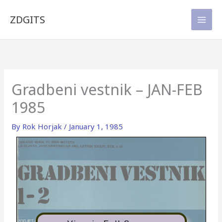
Skip
to
ZDGITS
content
Gradbeni vestnik – JAN-FEB
1985
By
Rok Horjak
/
January 1, 1985
UDK-UDC 05:624; YU ISSN 0017-2774
LJUBLJANA, JANUAR/FEBRUAR 1985, LETNIK XXXIV, STR. 1-48