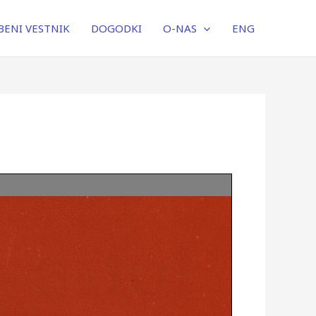
ENI VESTNIK
DOGODKI
O-NAS
ENG