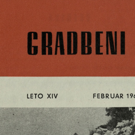
C R A D B in il
V E S T N IH