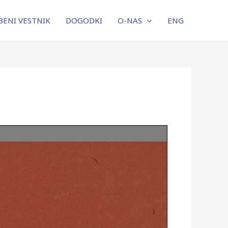
ENI VESTNIK
DOGODKI
O-NAS
ENG