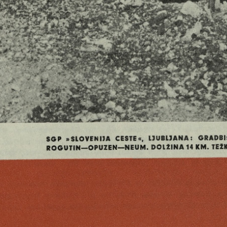
SGP
» S LO V E N IJA CESTE«, LJU B LJA N A : G R A D B IŠČ E
R O G U T IN — O P U Z EN — N EU M . D O L Ž IN A 14 K M . TEŽKA 