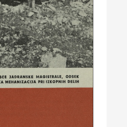
 JA D R A N SK E M A G IST R A LE, O D SEK
M E H A N IZ A C IJ A PRI IZ K O P N IH DELIH