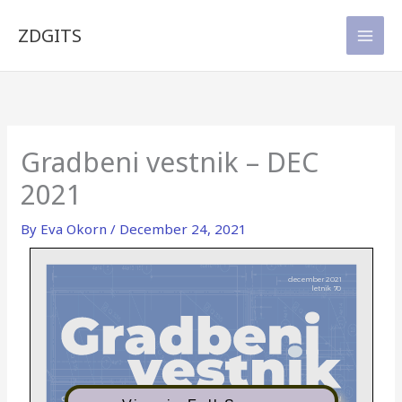
Skip
to
ZDGITS
content
Gradbeni vestnik – DEC
2021
By
Eva Okorn
/
December 24, 2021
december 2021
letnik 70