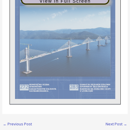
View in Full Screen
272
283
NUMERIČNA OCENA
SANACIJA SIDRANJA KRAJNIH
DINAMIČNIH
OPORNIKOV ŽELEZNIŠKEGA
KARAKTERISTIK VIADUKTA
NADVOZA NA DUNAJSKI CESTI
RAVBARKOMANDA
V LJUBLJANI
in
Glasilo Zveze društev gradbenih inženirjev in tehnikov Slovenije
Matične sekcije gradbenih inženirjev Inženirske zbornice Slovenije.
←
Previous Post
Next Post
→
UDK-UDC 05 : 625; tiskana izdaja ISSN 0017-2774;
spletna izdaja ISSN 2536-4332.
Ljubljana, december 2021, letnik 70, str. 269-312