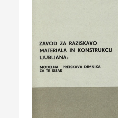
Z A V O D Z A R A Z I S K A V O
M A T E R I A L A I N K O N S T R U K C I J
L J U B L J A N A :
M O D E L N A P R E I S K A V A D I M N I K A
Z A T E S I S A K