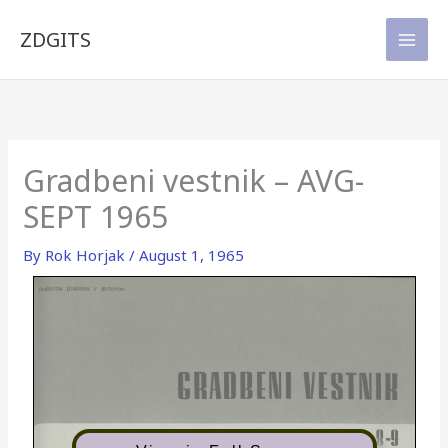
Skip
to
ZDGITS
content
Gradbeni vestnik – AVG-
SEPT 1965
By
Rok Horjak
/
August 1, 1965
GRADBENI
VESTNIH