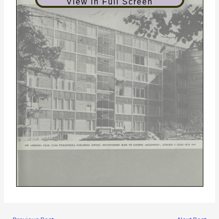
View in Full Screen
G IP - IN G R A D « C E D E , C L A N P O S L O V N E G A Z D R U Ž E N J A G I P O S S : S T A N O V A N J S K I B L O K P O S IS T E M U - J U G O M O N T « , Z G R A J E N V C ELJU LETA 19Ć4