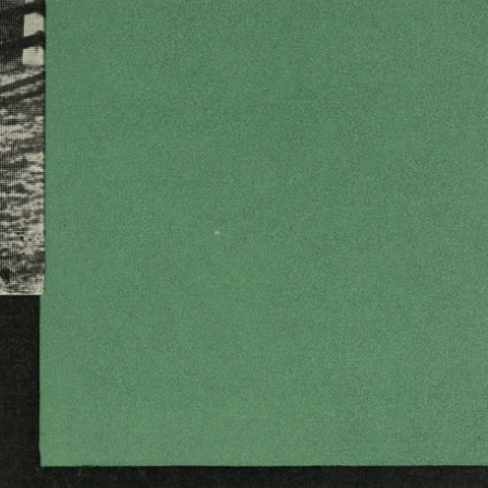
fd %
' m m m m
® ,
*