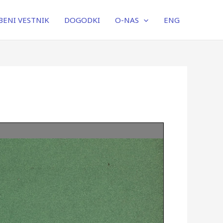
ENI VESTNIK
DOGODKI
O-NAS
ENG
SŽ.