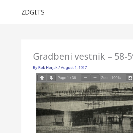
Skip
to
ZDGITS
content
Gradbeni vestnik – 58-
By
Rok Horjak
/
August 1, 1957
Page
1
/
36
Zoom
100%