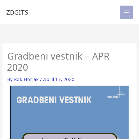
Skip
to
ZDGITS
content
Gradbeni vestnik – APR
2020
By
Rok Horjak
/
April 17, 2020
GRADBENI VESTNIK
april 2020